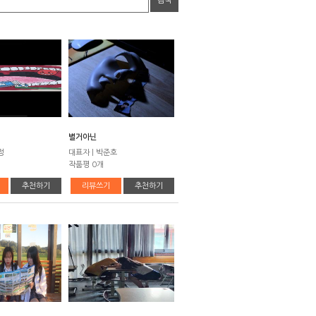
검색
별거아닌
정
대표자 | 박준호
작품평 0개
추천하기
리뷰쓰기
추천하기