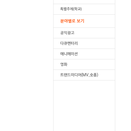
특별주제(학교)
분야별로 보기
공익광고
다큐멘터리
애니메이션
영화
트랜드미디어(MV,숏폼)