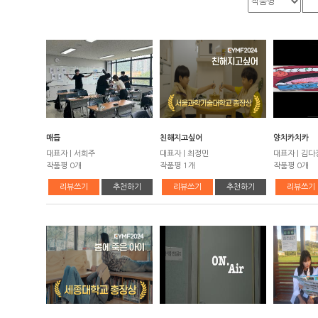
매듭
친해지고싶어
양치카치카
대표자 | 서희주
대표자 | 최정민
대표자 | 김다
작품평 0개
작품평 1개
작품평 0개
리뷰쓰기
추천하기
리뷰쓰기
추천하기
리뷰쓰기