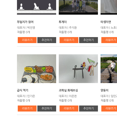
부럽지가 않어
투게더
타생지연
대표자 | 박진영
대표자 | 주지환
대표자 | 노효
작품평 0개
작품평 0개
작품평 0개
리뷰쓰기
추천하기
리뷰쓰기
추천하기
리뷰쓰기
급식 먹기
과학실 화재조심
양동이
대표자 | 민가은
대표자 | 이은찬
대표자 | 임민
작품평 0개
작품평 0개
작품평 0개
리뷰쓰기
추천하기
리뷰쓰기
추천하기
리뷰쓰기