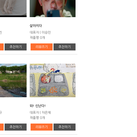
살아지다
진
대표자 | 이승민
작품평 0개
추천하기
리뷰쓰기
추천하기
와! 신난다!
규
대표자 | 차은채
작품평 0개
추천하기
리뷰쓰기
추천하기