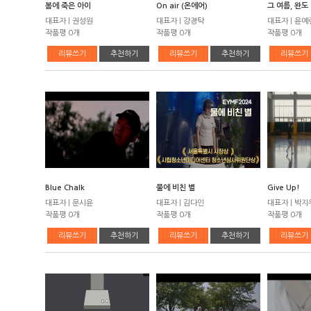
봄에 죽은 아이
On air (온에어)
그 여름, 완도
대표자 | 권성원
대표자 | 강경탁
대표자 | 윤예
작품평 0개
작품평 0개
작품평 0개
리뷰쓰기
추천하기
리뷰쓰기
추천하기
리뷰쓰기
Blue Chalk
물에 비친 별
Give Up!
대표자 | 문시윤
대표자 | 김다인
대표자 | 박지
작품평 0개
작품평 0개
작품평 0개
리뷰쓰기
추천하기
리뷰쓰기
추천하기
리뷰쓰기