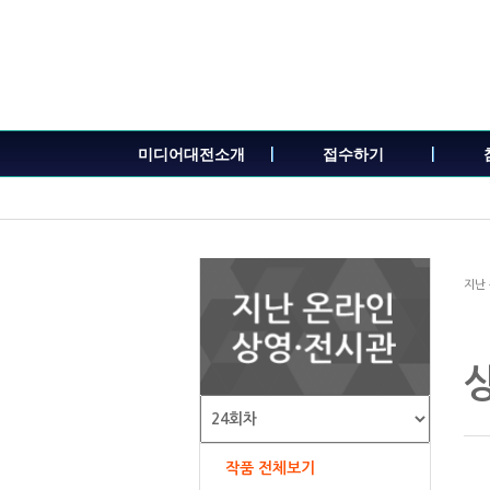
본
문
내
용
바
로
가
미디어대전소개
접수하기
기
지난
작품 전체보기