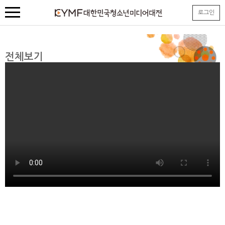
본
로그인
문
내
용
바
로
전체보기
가
기