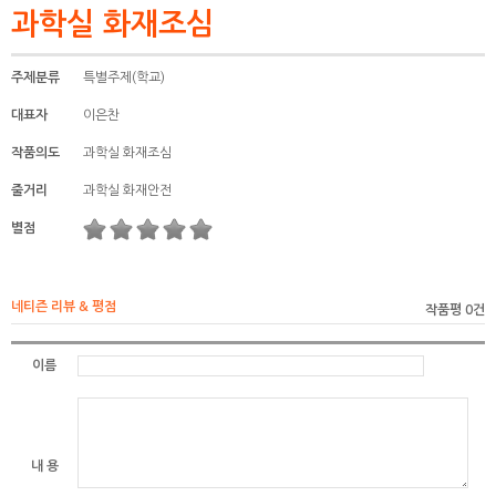
과학실 화재조심
주제분류
특별주제(학교)
대표자
이은찬
작품의도
과학실 화재조심
줄거리
과학실 화재안전
별점
네티즌 리뷰 & 평점
작품평 0건
이름
내 용