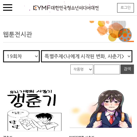
본
로그인
문
내
용
바
로
웹툰전시관
가
기
검색