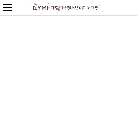
본
문
내
용
바
로
가
기