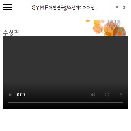
본
로그인
문
내
용
바
로
수상작
가
기