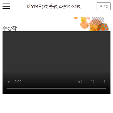
본
로그인
문
내
용
바
로
수상작
가
기