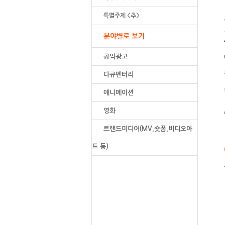
특별주제 <추>
분야별로 보기
공익광고
다큐멘터리
애니메이션
영화
트랜드미디어(MV,숏폼,비디오아
트 등)