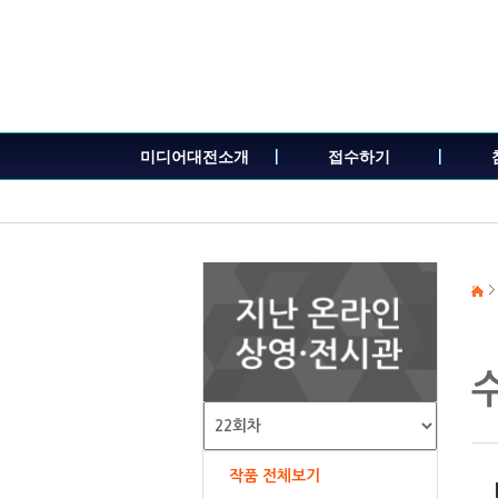
본
문
내
용
바
로
가
미디어대전소개
접수하기
기
작품 전체보기