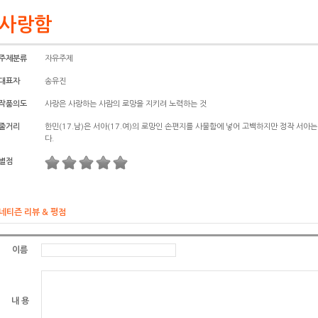
사랑함
주제분류
자유주제
대표자
송유진
작품의도
사랑은 사랑하는 사람의 로망을 지키려 노력하는 것
줄거리
한민(17.남)은 서아(17.여)의 로망인 손편지를 사물함에 넣어 고백하지만 정작 서아
다.
별점
네티즌 리뷰 & 평점
이름
내 용