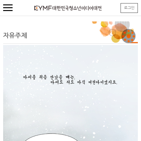
본
로그인
문
내
용
바
로
자유주제
가
기