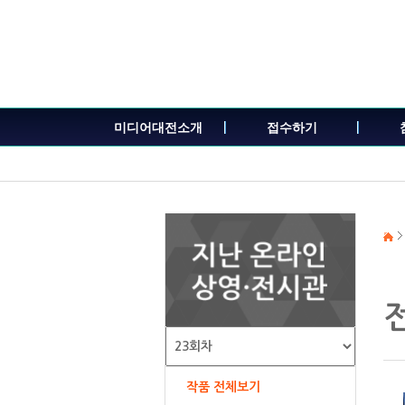
본
문
내
용
바
로
가
미디어대전소개
접수하기
기
작품 전체보기