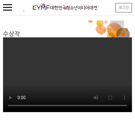
본
로그인
문
내
용
바
로
수상작
가
기