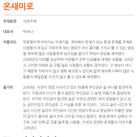
온새미로
주제분류
자유주제
대표자
박하나
작품의도
무분별하게 버려지는 쓰레기들, 계속해서 문제가 되는 환경 문제를 주제로
사람들이 무겁고 지루하게 보는 영상이 아닌 흥미를 가지고 볼 수 있는 영상
을 제작해 많은 사람들에게 심각성을 알리기 위해서 영상을 제작했다.
2040년인 미래를 상상하며 자연물이 전부 인공물로 대체된 상황을 그려냈
고 그러한 미래로 갈 곳을 잃은 사람들의 상황도 담아냈다. 긴 영상이 아니
기 때문에 지루하지 않고 영화 예고편 느낌으로 짧게 제작해 더욱더 많은 사
람들이 부담감을 가지지 않고 볼 수 있도록 제작했다.
줄거리
2040년, 자연이 점점 사라지고 있는 와중에 주인공은 숲 하나를 발견하게
된다. 가족과의 사이가 좋지 않았던 주인공은 그 숲에 머물기로 결정하게
된다. 하지만 주인공이 발견한 숲은 자연과 관련된 여러 정령들이 살고 있
는 공간이었고 주인공은 그 사실을 모른 채 지낸다. 그리고 숲의 시간과 현
실의 시간은 달라서 주인공의 시간은 엇갈리게 되고 현실에서 머물던 정령
이 갑자기 돌아와 숲이 모두 사라질 거라고 말한다. 환경 문제가 심해진 지
구와 그로 인해 갈 곳을 잃게 될 사람들, 자연과 관련된 존재들의 이야기를
그려냈다.