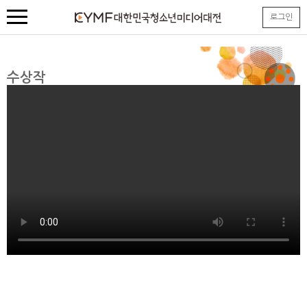
본
로그인
문
내
용
바
로
수상작
가
기