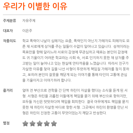
우리가 이별한 이유
주제분류
자유주제
대표자
이은주
작품의도
학교 폭력이 나날이 심해지는 요즘, 폭력인지 아닌지 가해자도 피해자도 모
른 채 서로에게 상처를 주는 일들이 수없이 일어나고 있습니다. 성적이라는
목표만을 향해 달리느라 서로의 감정에 무관심하고 때로는 본인의 감정에
도 귀 기울이기 어려운 학교라는 사회 속, 서로 인지하지 못한 채 상처를 주
고받는 일이 늘어나고 있는 현실에 안타까움을 느꼈습니다. 따라서 친구가
자살한 이유를 찾아 길을 나선 서형이 뚜렷하게 책임질 가해자를 찾지 못하
고, 오히려 본인의 잘못을 깨닫게 되는 이야기를 통해 타인의 고통에 관심
을 기울이자고 이야기하려 합니다.
줄거리
얼마 전 부산으로 전학을 간 단짝 하린이 자살을 했다는 소식을 듣게 된 서
형. 서형은 하린을 괴롭힌 이들에게 책임을 묻기 위해 부산으로 향하지만,
모두들 자신은 떳떳하다며 책임을 회피한다. 결국 아무에게도 책임을 묻지
못한 채 하린이 자살한 바다로 향한 서형. 그곳에서 하린의 환영을 만난 서
형은 하린의 진정한 고통이 무엇이었는지 깨닫고 반성한다.
별점