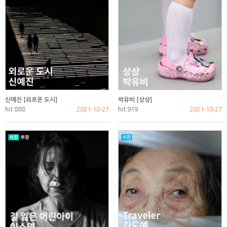
신예진 [외로운 도시]
박유비 [상상]
hit:888
2021-10-27
hit:919
2021-10-27