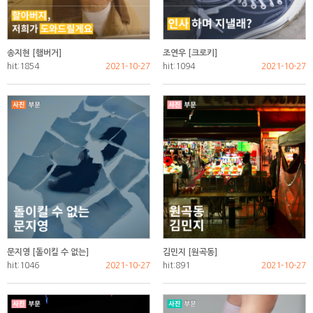
송지현 [햄버거]
조연우 [크로키]
hit:1854
2021-10-27
hit:1094
2021-10-27
문지영 [돌이킬 수 없는]
김민지 [원곡동]
hit:1046
2021-10-27
hit:891
2021-10-27