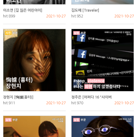
이소연 [길 잃은 어린아이]
김도예 [Traveler]
hit:899
2021-10-27
hit:952
2021-10-27
장현지 [恟攄(흉터)]
정주은 [어쩌다 16 "사이버
hit:911
2021-10-27
hit:970
2021-10-27