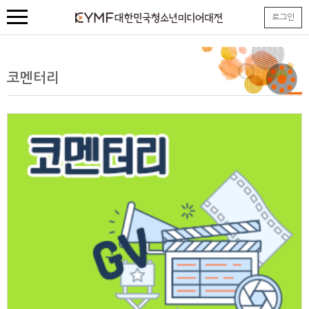
본
로그인
문
내
용
바
로
코멘터리
가
기