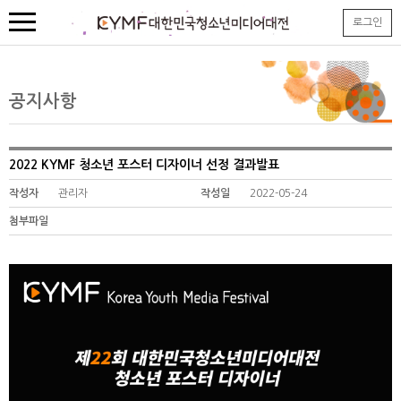
본
로그인
문
내
용
바
로
공지사항
가
기
2022 KYMF 청소년 포스터 디자이너 선정 결과발표
작성자
관리자
작성일
2022-05-24
첨부파일