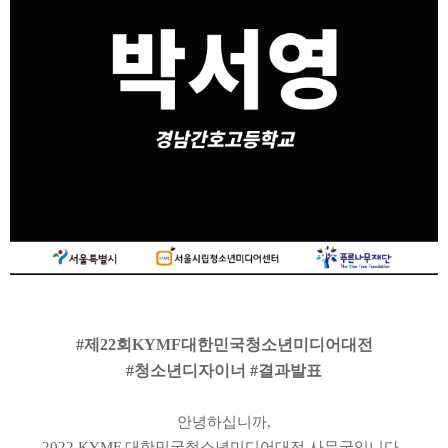
#
제
22
회
KYMF
대한민국청소년미디어대전
#
청소년디자이너
#
결과발표
안녕하십니까
,
2022 KYMF
대한민국청소년미디어대전 사무국입니다
.