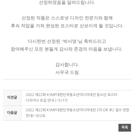
선정하였음을 알려드립니다
.
선정된 작품은 스스로넷 디자인 전문가와 함께
후속 작업을 거쳐 완성된 포스터로 선보이게 될 것입니다
.
다시한번 선정된
‘
박서영
’
님 축하드리고
참여해주신 모든 분들게 감사와 존경의 마음을 보냅니다
.
감사합니다
.
사무국 드림
2022 제22회 KYMF대한민국청소년미디어대전 청소년 포스터
이전글
디자이너 모집 안내 (~5/17)
2022 제22회 KYMF대한민국청소년미디어대전 <미 OR 추> 접수 연장
다음글
안내(~9/24)
목록