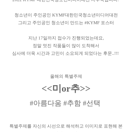
청소년이 주인공인
KYMF
대한민국청소년미디어대전
그리고 주인공인 청소년이 만드는
#KYMF
포스터
지난
17
일까지 접수가 진행되었는데요
,
정말 멋진 작품들이 많이 도착해서
심사에 더욱 시간과 고민이 소요되게 되었다는 후문
..!!!
올해의 특별주제
<<
미
or
추
>>
#
아름다움
#
추함
#
선택
특별주제를 자신의 시선으로 해석하고 이미지로 표현해 본