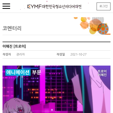
본
로그인
문
내
용
바
로
코멘터리
가
기
이해진 [트로이]
작성자
관리자
작성일
2021-10-27