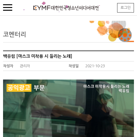
본
로그인
문
내
용
바
로
코멘터리
가
기
백유림 [마스크 미착용 시 들리는 노래]
작성자
관리자
작성일
2021-10-23