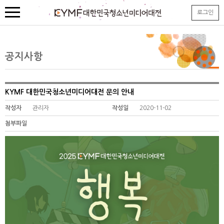
본
로그인
문
내
용
바
로
공지사항
가
기
KYMF 대한민국청소년미디어대전 문의 안내
작성자
관리자
작성일
2020-11-02
첨부파일