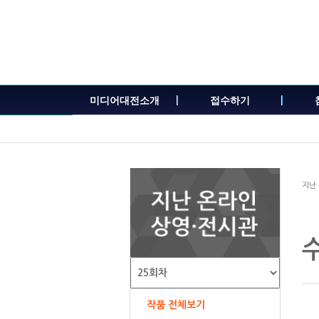
본
문
내
용
바
로
가
미디어대전소개
접수하기
기
지난
작품 전체보기