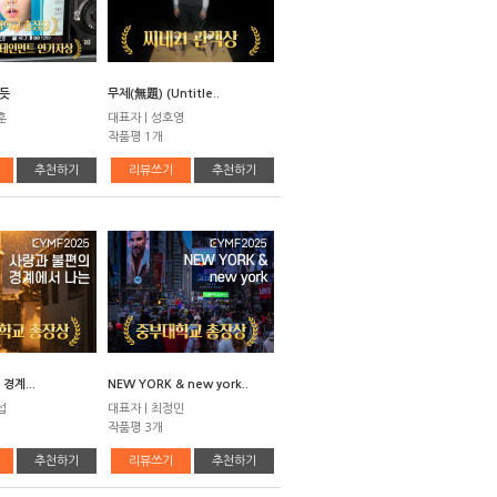
 듯
무제(無題) (Untitle..
훈
대표자 | 성호영
작품평 1개
추천하기
리뷰쓰기
추천하기
경계...
NEW YORK & new york..
섭
대표자 | 최정민
작품평 3개
추천하기
리뷰쓰기
추천하기