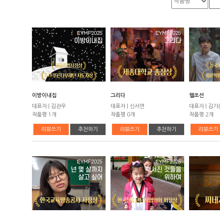
이방이내집
그리다
헬조선
대표자 | 김관우
대표자 | 신서연
대표자 | 김가
작품평 1개
작품평 0개
작품평 2개
리뷰쓰기
추천하기
리뷰쓰기
추천하기
리뷰쓰기