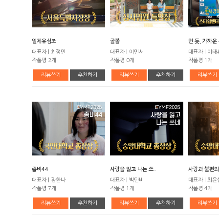
일체유심조
골볼
먼 듯, 가까운
대표자 | 최정민
대표자 | 이민서
대표자 | 이태
작품평 2개
작품평 0개
작품평 1개
리뷰쓰기
추천하기
리뷰쓰기
추천하기
리뷰쓰기
좀비44
사랑을 잃고 나는 쓰..
사랑과 불편의 
대표자 | 장한나
대표자 | 박단비
대표자 | 최윤
작품평 7개
작품평 1개
작품평 4개
리뷰쓰기
추천하기
리뷰쓰기
추천하기
리뷰쓰기