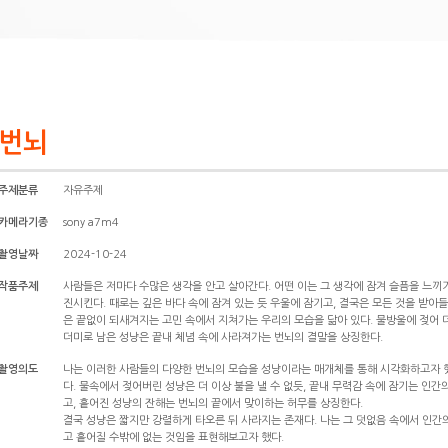
번뇌
주제분류
자유주제
카메라기종
sony a7m4
촬영날짜
2024-10-24
작품주제
사람들은 저마다 수많은 생각을 안고 살아간다. 어떤 이는 그 생각에 잠겨 슬픔을 느끼
진시킨다. 때로는 깊은 바다 속에 잠겨 있는 듯 우울에 잠기고, 결국은 모든 것을 받아
은 끝없이 되새겨지는 고민 속에서 지쳐가는 우리의 모습을 닮아 있다. 물방울에 젖어 
더미로 남은 성냥은 끝내 체념 속에 사라져가는 번뇌의 결말을 상징한다.
촬영의도
나는 이러한 사람들의 다양한 번뇌의 모습을 성냥이라는 매개체를 통해 시각화하고자 했
다. 물속에서 젖어버린 성냥은 더 이상 불을 낼 수 없듯, 끝내 무력감 속에 잠기는 인간
고, 흩어진 성냥의 잔해는 번뇌의 끝에서 맞이하는 허무를 상징한다.
결국 성냥은 짧지만 강렬하게 타오른 뒤 사라지는 존재다. 나는 그 덧없음 속에서 인간
고 흩어질 수밖에 없는 것임을 표현해보고자 했다.