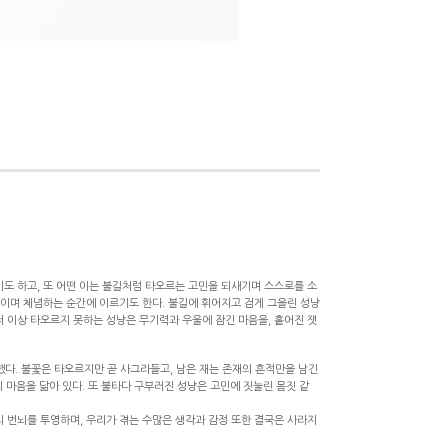
기도 하고, 또 어떤 이는 불길처럼 타오르는 고민을 되새기며 스스로를 소
들이며 체념하는 순간에 이르기도 한다. 불길에 휘어지고 검게 그을린 성냥
더 이상 타오르지 못하는 성냥은 무기력과 우울에 잠긴 마음을, 흩어진 잿
다. 불꽃은 타오르지만 곧 사그라들고, 남은 재는 존재의 흔적만을 남긴
의 마음을 닮아 있다. 또 불타다 구부러진 성냥은 고민에 짓눌린 몸짓 같
의 번뇌를 투영하며, 우리가 겪는 수많은 생각과 감정 또한 결국은 사라지