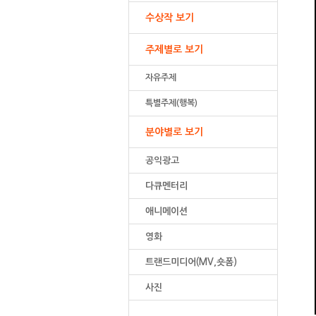
수상작 보기
주제별로 보기
자유주제
특별주제(행복)
분야별로 보기
공익광고
다큐멘터리
애니메이션
영화
트랜드미디어(MV,숏폼)
사진