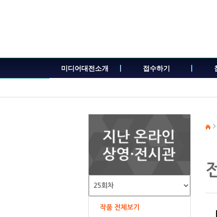
본
문
내
용
바
로
가
미디어대전소개
접수하기
기
작품 전체보기