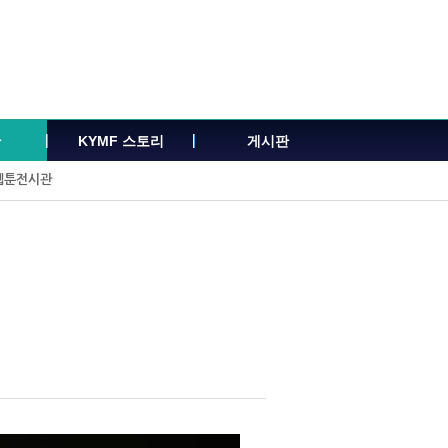
관
KYMF 스토리
게시판
웹툰전시관