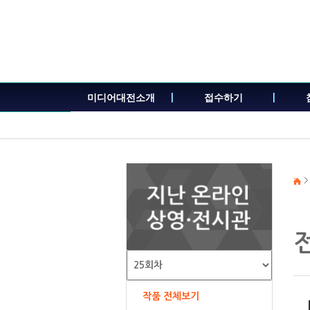
본
문
내
용
바
로
가
미디어대전소개
접수하기
기
작품 전체보기