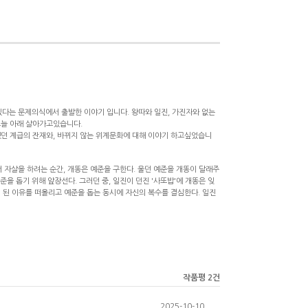
있다는 문제의식에서 출발한 이야기 입니다. 왕따와 일진, 가진자와 없는
그늘 아래 살아가고있습니다.
했던 계급의 잔재와, 바뀌지 않는 위계문화에 대해 이야기 하고싶었습니
에서 자살을 하려는 순간, 개똥은 예준을 구한다. 울던 예준을 개똥이 달래주
준을 돕기 위해 앞장선다. 그러던 중, 일진이 던진 '사또밥'에 개똥은 잊
 된 이유를 떠올리고 예준을 돕는 동시에 자신의 복수를 결심한다. 일진
작품평 2건
2025-10-10