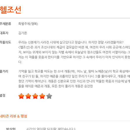
헬조선
주제분류
특별주제(행복)
대표자
김가온
작품의도
우리는 신분제가 사라진 시대에 살고있다고 믿습니다. 하지만 정말 사라졌을까요?
<헬조선>은 과거 조선시대의 계급이 겉모습만 바뀐 채, 여전히 우리 사회 곳곳에 스며
자, 보이는 위계와 보이지 않는 차별 속에서 오늘날의 청소년들도 여전히 서열이라는 
저는 이 작품을 웃음과 판타지를 기반으로 하지만 그 속에서 우리가 미처 인식하지 못
다.
줄거리
기억을 잃고 학교를 떠도는 한 소녀 개똥(여), 어느 날, 왕따 노예준(남)이 학교 옥상
며 친구가 된 둘, 하지만 예준을 괴롭히던 일진 무리가 다시 그를 몰아세우고, 개똥은 예
혔던 기억이 깨어난다. 개똥은 신분으로 인한 자신과 언니의 억울한 죽음과 이승에 남게
들을 해치운 예준과 개똥, 모든 한이 풀리자 개똥은 승천한
별점
네티즌 리뷰 & 평점
박상헌
시간의 엎치락 뒤치락 재밌슴니다ㅏ