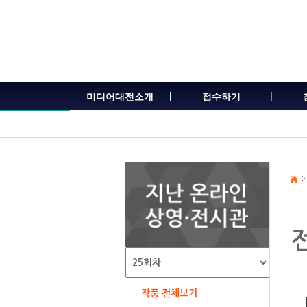
본
문
내
용
바
로
가
미디어대전소개
접수하기
기
작품 전체보기