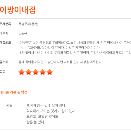
이방이내집
주제분류
특별주제(행복)
대표자
김관우
작품의도
'이방인'은 삶이 공허하고 무의미하다고 느껴 세상과 단절된 채 작은 방에서 사는 존재
나비는 '그럼에도 살아갈 이유'이다. 이것은 자전적 이야기이다.
내게 있어서 나비는 타인의 웃음과 행복의 작은 일렁임, 우리가 사랑이라고 부르는 무
줄거리
삶에 회의를 가지던 이방인이 노란 나비를 만나 세상을 마주한다.
별점
네티즌 리뷰 & 평점
서월
보이지 않는 것에 삶이 있다.
익숙하게 보이는 것에도 삶이 있다.
보였고, 보았던 것에도.
삶은 늘 있다.