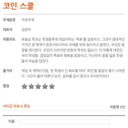
코인 스쿨
주제분류
자유주제
대표자
김관우
작품의도
오늘날 학교는 학생들에게 대입이라는 '목표'를 설정하고, 그것이 절대적인
가치인 양 현재가 등한시되더라도 미래를 위해 힘쓰라고 말한다. 코인은 방
향을 제시한다. 코인이 사라지면 방향과 목적도 잃는다. 이 작품에 대한민
국의 학생들, 끊임없이 목표와 행복을 혼동하고, 자신만의 꿈을 잃은 학생
들의 모습을 담았다.
줄거리
게임 속 캐릭터처럼, 한 학생이 긴 복도를 따라 '코인'을 끝없이 쫓기 시작한
다. 시간이 흘러 어른이 되자, 갈피를 잡지 못하고 두리번거린다.
별점
네티즌 리뷰 & 평점
작품평 0건
이름