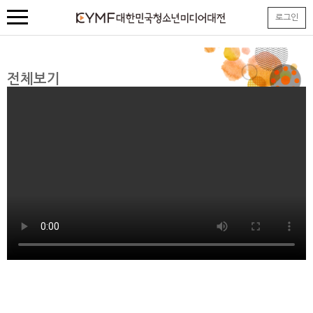
본
로그인
문
내
용
바
로
전체보기
가
기