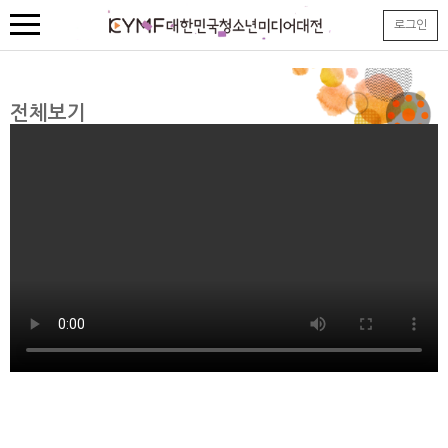
본
로그인
문
내
용
바
로
전체보기
가
기