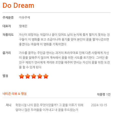
Do Dream
주제분류
자유주제
대표자
형예운
작품의도
자신이 희망하는 직업이나 꿈이 있어도 남의 눈치에 쫓겨 펼치지 못하는 친
구들이 이 영화를 보고 조금이나마 용기를 얻어 본인의 꿈을 펼쳐나갔으면
좋겠다는 마음에 이 영화를 기획하였다.
줄거리
가수를 꿈꾸는 주인공 연서는 과거의 트라우마로 인해 다른 사람에게 자신
의 꿈을 말해주지 않으며 계속해서 꿈을 위한 시도를 포기한다. 그러던 중
친구 재희가 연서에게 격려와 조언을 해주며 연서는 자신의 꿈을 위한 도전
을 할 수 있게 된다.
별점
네티즌 리뷰 & 평점
작품평 1건
지니
학창시절 나의 꿈은 무엇이었을까? 그 꿈을 이루기 위해
2024-10-15
얼마나 많은 두려움을 이겨내고 내 꿈을 두드렸는가.