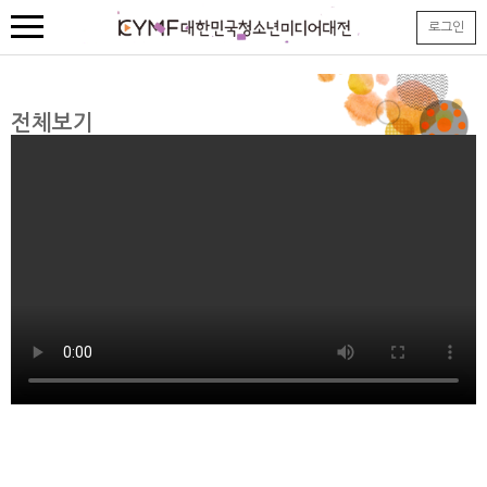
본
로그인
문
내
용
바
로
전체보기
가
기