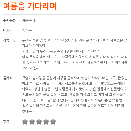
여름을 기다리며
주제분류
자유주제
대표자
정소은
작품의도
두려워 문을 꽁꽁 걸어 잠그고 숨어버린 것이 무색하게 나에게 새로움은 생
각보다 다정했다.
시작 이전의 두려움은 필수불가결한 것이라고 하던가?
아직 두려움 속에 살고 있는 사람들에게 당신의 시작은 기대 이상으로 다정
할 것임을 이야기하기 위해, 그들이 시작을 더 사랑하기를 바라며 이야기를
쓰게 되었다.
줄거리
규명이 불가능한 물질이 지구를 둘러싸며 햇빛이 사라져 버린 지구, 끝없는
밤과 한파로 사람들은 더 이상 서로를 사랑하기 보다는 미워하고 공격하게
되었다. 정인과 솔은 그런 사람들에게서 벗어나 낡은 건물에 자신들만의 아
지트를 만들어 문을 걸어 잠그고, 햇빛과 여름 그리고 비가 올 그 여름을 기
다리고 있다. 어느날, 솔의 엄마가 근처에 있을지도 모른다는 연락을 받고,
솔은 둘만의 아지트를 나가려 한다. 이에 따라 둘만의 유토피아에 위기가
찾아온다
별점