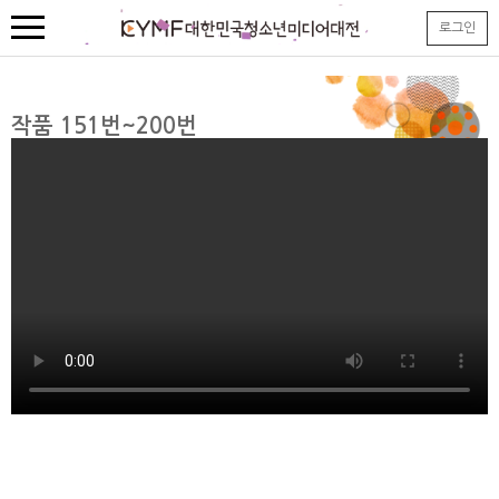
본
로그인
문
내
용
바
로
작품 151번~200번
가
기