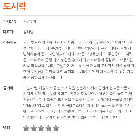
도시락
주제분류
자유주제
대표자
김태형
작품의도
저는 부모와 자녀의 관계에서 사랑이라는 감정은 필연적으로 발휘 된다고
생각합니다. 이때, 주인공이 치매에 걸린 상황일 때, 부/모성애가 어떻게
발휘하는지 깊게 고민하여 이 시나리오를 작성했습니다. 주인공이 도시락
을 가져다주지 못한 과거 상황을 겪으며 자녀와 어떻게 공감하고 소통하는
지를 작성하였습니다. 그렇기에 저는 세밀한 캐릭터 묘사와 반전을 통해 관
객이 주인공의 여정을 함께 느끼고, 부/모성애에 대해 성찰할 수 있는 기회
를 제공하고자 하였습니다.
줄거리
고순이 딸 예슬의 소풍 날 도시락을 전달하기 위해 힘겹게 언덕을 오른다.
하지만 길을 잘못 찾아 헤매고, 학교에 도착했으나 외부인 출입 금지로 제
지당한다. 이내 고순은 도시락을 전달하지 못하는 상황에서 눈물을 흘리며
"예슬아!"라고 외친다. 이후 전화부스에서 아내에게 도시락을 전해 주지 못
했다고 전화한다. 그런데 전화를 받은이는 사실 딸 예슬이었고, 이는 치매
인 상황임에도 딸에 대한 사랑을 놓지 않은 고순의 모습을 그린다.
별점