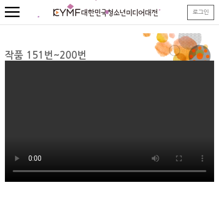
본
로그인
문
내
용
바
로
작품 151번~200번
가
기