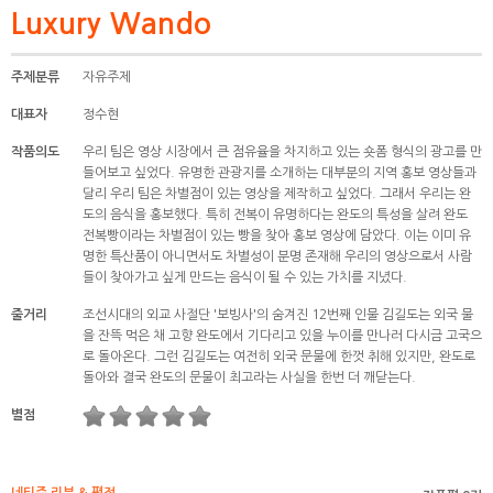
Luxury Wando
주제분류
자유주제
대표자
정수현
작품의도
우리 팀은 영상 시장에서 큰 점유율을 차지하고 있는 숏폼 형식의 광고를 만
들어보고 싶었다. 유명한 관광지를 소개하는 대부분의 지역 홍보 영상들과
달리 우리 팀은 차별점이 있는 영상을 제작하고 싶었다. 그래서 우리는 완
도의 음식을 홍보했다. 특히 전복이 유명하다는 완도의 특성을 살려 완도
전복빵이라는 차별점이 있는 빵을 찾아 홍보 영상에 담았다. 이는 이미 유
명한 특산품이 아니면서도 차별성이 분명 존재해 우리의 영상으로서 사람
들이 찾아가고 싶게 만드는 음식이 될 수 있는 가치를 지녔다.
줄거리
조선시대의 외교 사절단 '보빙사'의 숨겨진 12번째 인물 김길도는 외국 물
을 잔뜩 먹은 채 고향 완도에서 기다리고 있을 누이를 만나러 다시금 고국으
로 돌아온다. 그런 김길도는 여전히 외국 문물에 한껏 취해 있지만, 완도로
돌아와 결국 완도의 문물이 최고라는 사실을 한번 더 깨닫는다.
별점