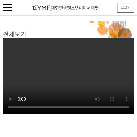
본
로그인
문
내
용
바
로
전체보기
가
기