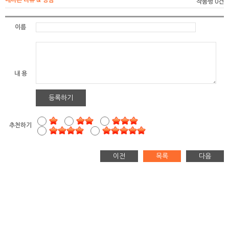
네티즌 리뷰 & 평점
작품평 0건
이름
내 용
등록하기
추천하기
이전
목록
다음