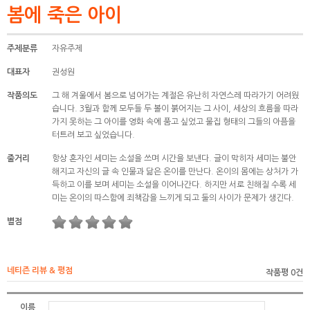
봄에 죽은 아이
주제분류
자유주제
대표자
권성원
작품의도
그 해 겨울에서 봄으로 넘어가는 계절은 유난히 자연스레 따라가기 어려웠
습니다. 3월과 함께 모두들 두 볼이 붉어지는 그 사이, 세상의 흐름을 따라
가지 못하는 그 아이를 영화 속에 품고 싶었고 물집 형태의 그들의 아픔을
터트려 보고 싶었습니다.
줄거리
항상 혼자인 세미는 소설을 쓰며 시간을 보낸다. 글이 막히자 세미는 불안
해지고 자신의 글 속 인물과 닮은 온이를 만난다. 온이의 몸에는 상처가 가
득하고 이를 보며 세미는 소설을 이어나간다. 하지만 서로 친해질 수록 세
미는 온이의 따스함에 죄책감을 느끼게 되고 둘의 사이가 문제가 생긴다.
별점
네티즌 리뷰 & 평점
작품평 0건
이름