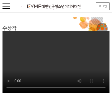
본
로그인
문
내
용
바
로
수상작
가
기