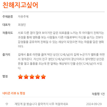
친해지고싶어
주제분류
자유주제
대표자
최정민
작품의도
서로 다른 점이 많아 보이지만 같은 외로움을 느끼는 두 아이들이 친해지는
과정을 통해 영화를 보는 사람들도 다른 이들로부터 자신을 숨기는 것보다
감정들을 공유하며 친해질 수 있는 세상이 되었으면 하는 마음을 담은 영화
이다.
줄거리
집에서 홀로 라면을 끓여 먹던 상진(12세/남)의 집에 누군가가 벨튀를 하면
서 찾아온다. 자신의 친구 정민(12세/남)이의 장난이라고 생각했던 상진은
문을 열고 물총을 쏘는데 문 앞에는 예상밖의 인물 순찬(12세/남)이 서있
다.
별점
네티즌 리뷰 & 평점
작품평 1건
♡
재밌게 잘 봤습니다 음악까지 너무 적절하네요
2024-09-29