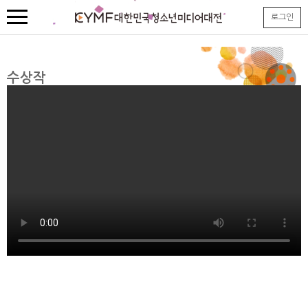
본
로그인
문
내
용
바
로
수상작
가
기