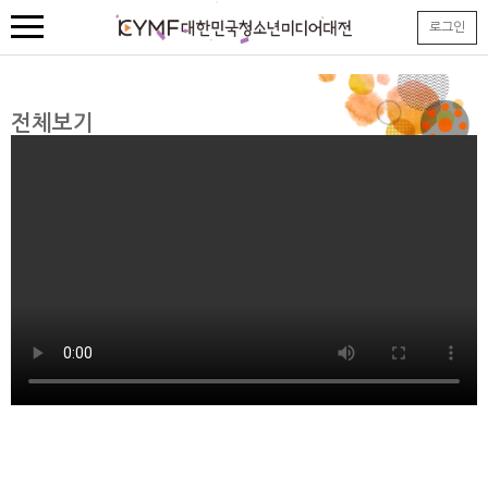
본
로그인
문
내
용
바
로
전체보기
가
기