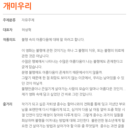
개미우리
주제분류
자유주제
대표자
허성혁
작품의도
불행 속의 아름다움에 대해 말 하려고 합니다.
이 영화는 불행에 관한 것이기는 하나 그 불행의 치유, 또는 불행의 위로에
관한 것은 아닙니다.
수많은 행복에서 나타나는 수많은 아름다움이 나는 불행에도 존재한다고
굳게 믿습니다.
분명 불행에도 아름다움이 존재하기 때문에서이지 않을까.
그렇기 때문에 한 점 희망도 보이지 않는 이곳에서, 우리는 남아있을 수 있
던 것이 아닐까.
불행만큼이나 끈질기게 살아가는 사람의 모습이 얼마나 아름다운 것인지...
제가 영화 속에 담고 싶었던 건 바로 그런 것입니다.
줄거리
작가가 되고 싶은 자퇴생 종수는 할머니와의 전화를 통해 잊고 지냈던 부모
님을 오랜만에 다시 떠올리게 되고, 심지어 다음 날 아침 알바 도중 학창 시
절 인연이 있던 혜정이 찾아와 다투게 된다. 그렇게 종수는 과거의 일들을
회상하며 불행을 이겨내는 방법에 대해 고민한다. 불완전한 청소년에게 필
요한 건 살아가는 방법과 살아가야 할 이유 중 무엇일까. 종수는 과연 글을