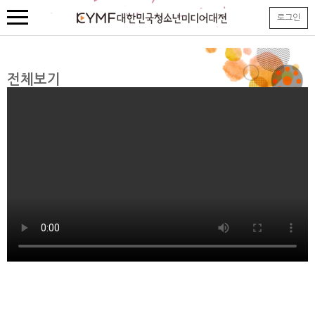
본
로그인
문
내
용
바
로
전체보기
가
기