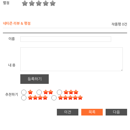
별점
네티즌 리뷰 & 평점
작품평 0건
이름
내 용
등록하기
추천하기
이전
목록
다음