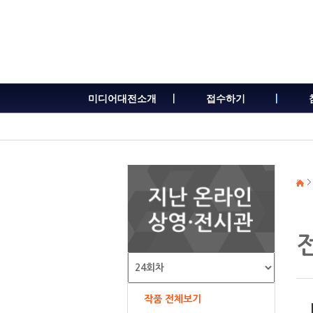
본
문
내
용
바
로
가
미디어대전소개
접수하기
기
작품 전체보기