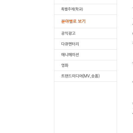
특별주제(학교)
분야별로 보기
공익광고
다큐멘터리
애니메이션
영화
트랜드미디어(MV,숏폼)