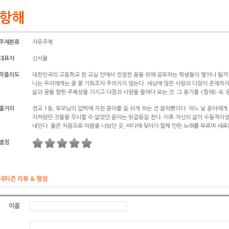
항해
주제분류
자유주제
대표자
신서율
작품의도
대한민국의 고등학교 한 교실 안에서 진정한 꿈을 위해 공부하는 학생들이 몇이나 될까?
니는 우리에게는 꿈 꿀 기회조차 주어지지 않는다. 세상에 많은 사랑과 다정이 존재하지
삶과 꿈을 향한 주체성을 가지고 다정과 사랑을 들여다 보는 것. 그 용기를 <항해> 속 ‘
줄거리
전교 1등, 부모님의 압박에 지친 윤아를 숨 쉬게 하는 건 음악뿐이다. 어느 날 윤아에
지켜왔던 것들을 무시할 수 없었던 윤아는 뒷걸음질 친다. 이후 자신의 삶이 수동적이
내민다. 둘은 처음으로 마음을 나눴던 곳, 바다에 찾아가 함께 만든 노래를 부르며 새로
별점
네티즌 리뷰 & 평점
이름