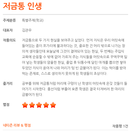
저금통 인생
주제분류
특별주제(학교)
대표자
김관우
작품의도
저금통으로 두 가지 현실을 보여주고 싶었다. 먼저 지식은 우리 머릿속에
들어있는 종이 쪼가리에 불과하다는 것, 중요한 건 머리 밖으로 나가는 창
의적 생각들인데 오늘날에 그것이 결여되어 있는 현실, 두 번째는 주입식
교육에 순응할 수 밖에 없어 가르쳐 주는 지식들을 머릿속으로 꾸역꾸역 밀
어 넣는 학생들의 암울한 현실, 졸업 후 뒤통수에 달린 마개를 뽑으면 쌓아
두었던 지식이 쏟아져 나와 머리가 텅 빈 금붕어가 된다. 이는 먹이를 받아
먹는 존재로, 스스로 생각하지 못하게 된 학생들의 초상이다.
줄거리
공부를 위해 저금통처럼 머리에 구멍이 난 학생의 머릿속에 온갖 것들이 들
어가기 시작한다. 풍선처럼 부풀어 오른 학생은 결국 터져버려 한 마리의
금붕어가 된다.
별점
네티즌 리뷰 & 평점
작품평 1건