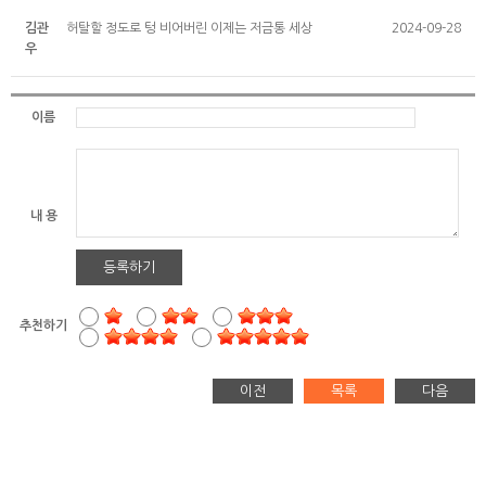
김관
허탈할 정도로 텅 비어버린 이제는 저금통 세상
2024-09-28
우
이름
내 용
등록하기
추천하기
이전
목록
다음