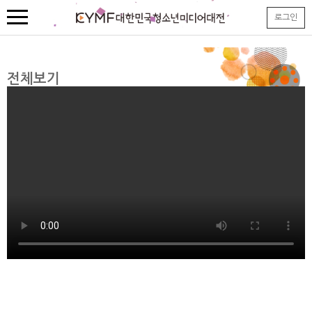
본
로그인
문
내
용
바
로
전체보기
가
기