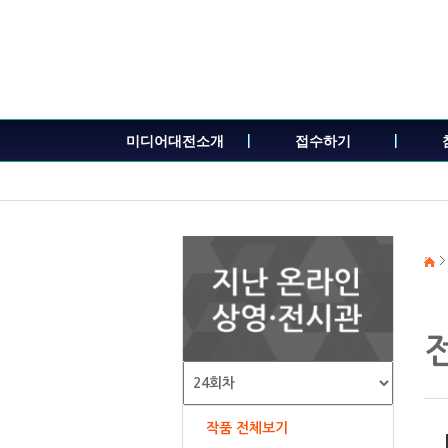
본
문
내
용
바
로
가
미디어대전소개
접수하기
기
작품 전체보기