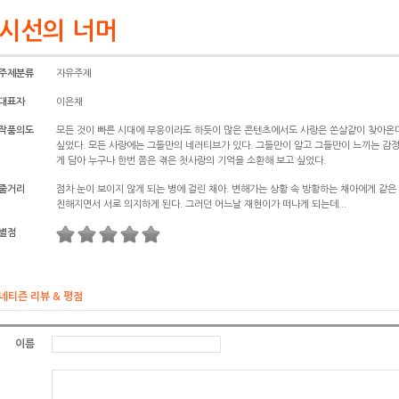
시선의 너머
주제분류
자유주제
대표자
이은채
작품의도
모든 것이 빠른 시대에 부응이라도 하듯이 많은 콘텐츠에서도 사랑은 쏜살같이 찾아온다
싶었다. 모든 사랑에는 그들만의 네러티브가 있다. 그들만이 알고 그들만이 느끼는 감정
게 담아 누구나 한번 쯤은 겪은 첫사랑의 기억을 소환해 보고 싶었다.
줄거리
점차 눈이 보이지 않게 되는 병에 걸린 채아. 변해가는 상황 속 방황하는 채아에게 같은
친해지면서 서로 의지하게 된다. 그러던 어느날 재현이가 떠나게 되는데...
별점
네티즌 리뷰 & 평점
이름