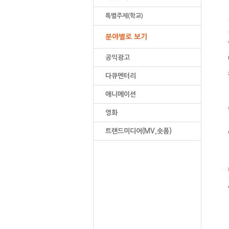
특별주제(학교)
분야별로 보기
공익광고
다큐멘터리
애니메이션
영화
트랜드미디어(MV,숏폼)