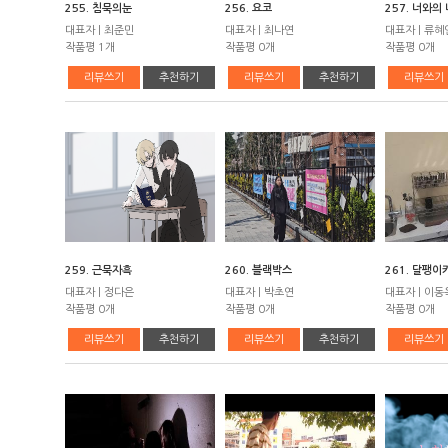
255. 침묵의눈
256. 요코
257. 너와의
대표자 | 최준민
대표자 | 최나연
대표자 | 류혜
작품평 1개
작품평 0개
작품평 0개
리뷰쓰기
추천하기
리뷰쓰기
추천하기
리뷰쓰기
259. 근묵자흑
260. 블랙박스
261. 달팽이
대표자 | 정다은
대표자 | 박초연
대표자 | 이동
작품평 0개
작품평 0개
작품평 0개
리뷰쓰기
추천하기
리뷰쓰기
추천하기
리뷰쓰기