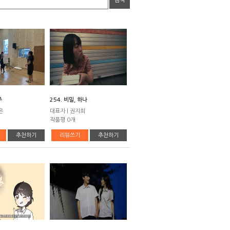
검색
주
254. 비밀, 하나
은
대표자 | 권지희
작품평 0개
추천하기
리뷰쓰기
추천하기