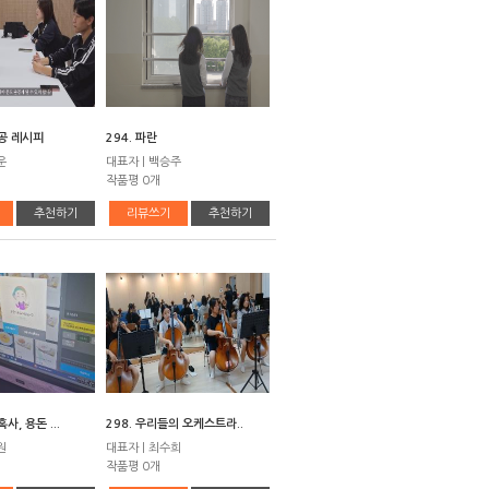
성공 레시피
294. 파란
운
대표자 | 백승주
작품평 0개
추천하기
리뷰쓰기
추천하기
사, 용돈 ...
298. 우리들의 오케스트라..
원
대표자 | 최수희
작품평 0개