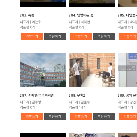
283. 특종
284. 일렁이는 꿈
285. 네잎클
대표자 | 이찬우
대표자 | 서하얀
대표자 | 박지
작품평 0개
작품평 0개
작품평 0개
리뷰쓰기
추천하기
리뷰쓰기
추천하기
리뷰쓰기
287. 소확행(소소하지만 ...
288. 우혁2
289. 꿈의 온
대표자 | 김주영
대표자 | 김준우
대표자 | 장민
작품평 0개
작품평 14개
작품평 1개
리뷰쓰기
추천하기
리뷰쓰기
추천하기
리뷰쓰기