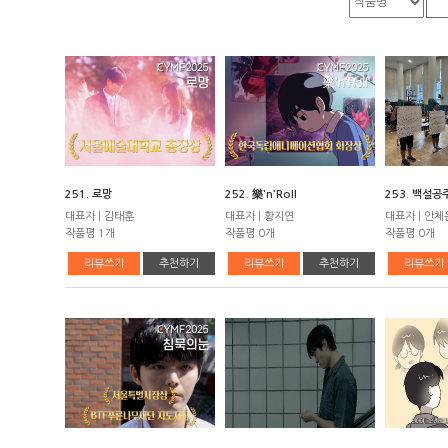
251. 로망
252. 樂'n'Roll
253. 백설공
대표자 | 김태훈
대표자 | 황지연
대표자 | 안체
작품평 1개
작품평 0개
작품평 0개
리뷰쓰기
추천하기
리뷰쓰기
추천하기
리뷰쓰기