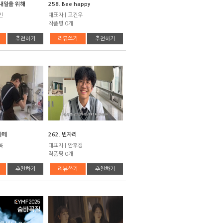
 내일을 위해
258. Bee happy
인
대표자 | 고건우
작품평 0개
추천하기
리뷰쓰기
추천하기
카페
262. 빈자리
욱
대표자 | 안후정
작품평 0개
추천하기
리뷰쓰기
추천하기