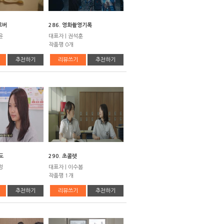
로버
286. 영화촬영기록
윤
대표자 | 권석훈
작품평 0개
추천하기
리뷰쓰기
추천하기
도
290. 초콜렛
정
대표자 | 이수봄
작품평 1개
추천하기
리뷰쓰기
추천하기