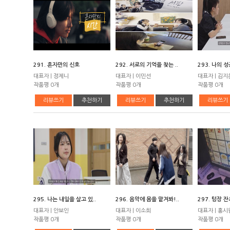
291. 혼자만의 신호
292. 서로의 기억을 찾는 ..
293. 나의 
대표자 | 정제니
대표자 | 이민선
대표자 | 김지
작품평 0개
작품평 0개
작품평 0개
리뷰쓰기
추천하기
리뷰쓰기
추천하기
리뷰쓰기
295. 나는 내일을 살고 있..
296. 음악에 몸을 맡겨봐!..
297. 텅장 잔혹
대표자 | 안보인
대표자 | 이소희
대표자 | 홍시
작품평 0개
작품평 0개
작품평 0개