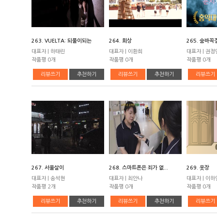
263. VUELTA: 되풀이되는
264. 회상
265. 숨바꼭
대표자 | 하태린
대표자 | 이환희
대표자 | 권정
작품평 0개
작품평 0개
작품평 0개
리뷰쓰기
추천하기
리뷰쓰기
추천하기
리뷰쓰기
267. 서울살이
268. 스마트폰은 죄가 없...
269. 옷장
대표자 | 송석현
대표자 | 최안나
대표자 | 이하
작품평 2개
작품평 0개
작품평 0개
리뷰쓰기
추천하기
리뷰쓰기
추천하기
리뷰쓰기