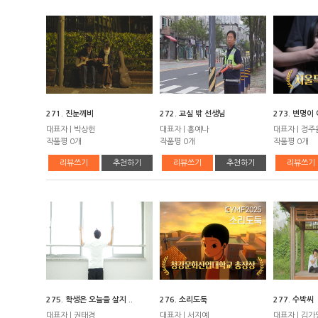
271. 진눈깨비
272. 교실 밖 선생님
273. 변명이 
대표자 | 박상헌
대표자 | 홍예나
대표자 | 정주
작품평 0개
작품평 0개
작품평 0개
리뷰쓰기
추천하기
리뷰쓰기
추천하기
리뷰쓰기
275. 학생은 오늘을 살지 ..
276. 소리도둑
277. 수박씨
대표자 | 권태경
대표자 | 서지예
대표자 | 김가