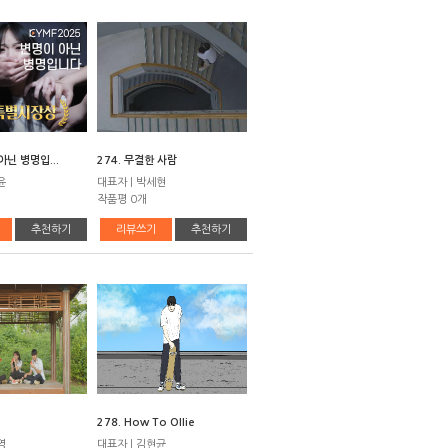
아닌 병명입...
274. 무결한 사람
윤
대표자 | 박세현
작품평 0개
추천하기
리뷰쓰기
추천하기
278. How To Ollie
영
대표자 | 김현균