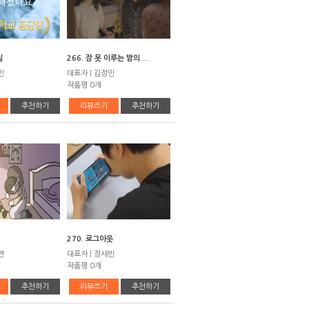
질
266. 잠 못 이루는 밤의 ...
민
대표자 | 김정민
작품평 0개
추천하기
리뷰쓰기
추천하기
270. 로그아웃
연
대표자 | 정세빈
작품평 0개
추천하기
리뷰쓰기
추천하기