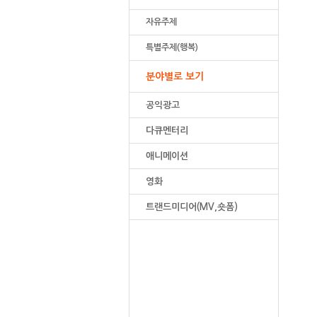
자유주제
특별주제(행복)
분야별로 보기
공익광고
다큐멘터리
애니메이션
영화
트랜드미디어(MV,숏폼)