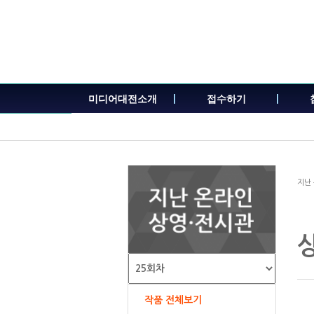
본
문
내
용
바
로
가
미디어대전소개
접수하기
기
지난
작품 전체보기