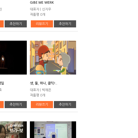
GIBE ME WERK
린
대표자 | 신지우
작품평 0개
추천하기
리뷰쓰기
추천하기
생일
셋, 둘, 하나, 클릭!..
호
대표자 | 박재은
작품평 0개
추천하기
리뷰쓰기
추천하기