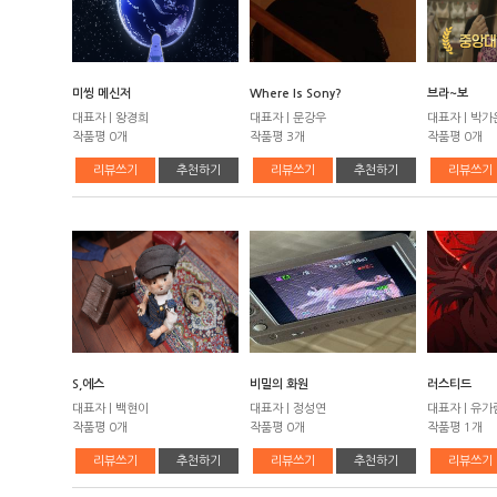
미씽 메신저
Where Is Sony?
브라~보
대표자 | 왕경희
대표자 | 문강우
대표자 | 박가
작품평 0개
작품평 3개
작품평 0개
리뷰쓰기
추천하기
리뷰쓰기
추천하기
리뷰쓰기
S,에스
비밀의 화원
러스티드
대표자 | 백현이
대표자 | 정성연
대표자 | 유가
작품평 0개
작품평 0개
작품평 1개
리뷰쓰기
추천하기
리뷰쓰기
추천하기
리뷰쓰기