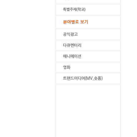
특별주제(학교)
분야별로 보기
공익광고
다큐멘터리
애니메이션
영화
트랜드미디어(MV,숏폼)