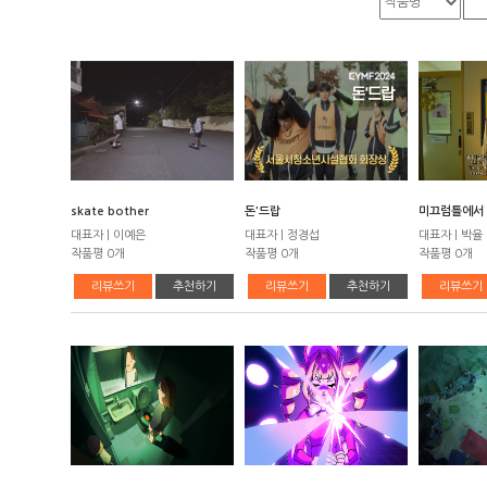
skate bother
돈'드랍
미끄럼틀에서 다
대표자 | 이예은
대표자 | 정경섭
대표자 | 박율
작품평 0개
작품평 0개
작품평 0개
리뷰쓰기
추천하기
리뷰쓰기
추천하기
리뷰쓰기