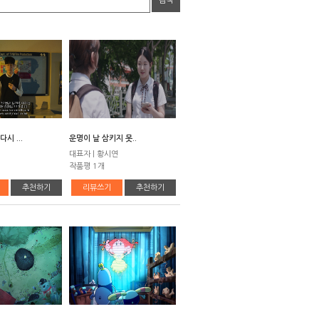
검색
시 ...
운명이 날 삼키지 못..
대표자 | 황시연
작품평 1개
추천하기
리뷰쓰기
추천하기