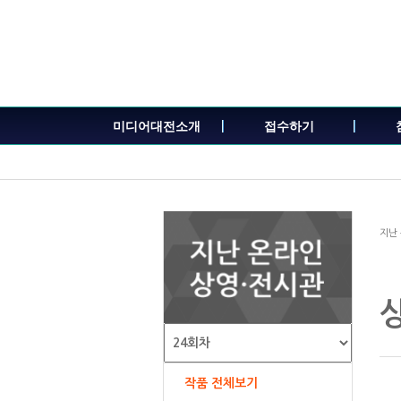
본
문
내
용
바
로
가
미디어대전소개
접수하기
기
지난
작품 전체보기