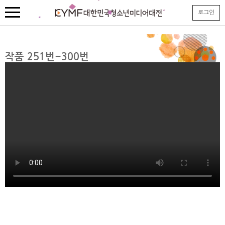
본
로그인
문
내
용
바
로
작품 251번~300번
가
기