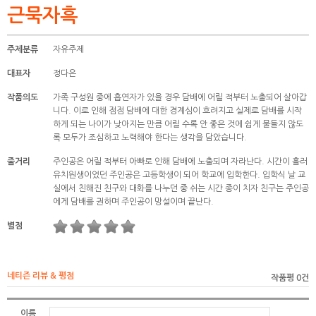
근묵자흑
주제분류
자유주제
대표자
정다은
작품의도
가족 구성원 중에 흡연자가 있을 경우 담배에 어릴 적부터 노출되어 살아갑
니다. 이로 인해 점점 담배에 대한 경계심이 흐려지고 실제로 담배를 시작
하게 되는 나이가 낮아지는 만큼 어릴 수록 안 좋은 것에 쉽게 물들지 않도
록 모두가 조심하고 노력해야 한다는 생각을 담았습니다.
줄거리
주인공은 어릴 적부터 아빠로 인해 담배에 노출되며 자라난다. 시간이 흘러
유치원생이었던 주인공은 고등학생이 되어 학교에 입학한다. 입학식 날 교
실에서 친해진 친구와 대화를 나누던 중 쉬는 시간 종이 치자 친구는 주인공
에게 담배를 권하며 주인공이 망설이며 끝난다.
별점
네티즌 리뷰 & 평점
작품평 0건
이름