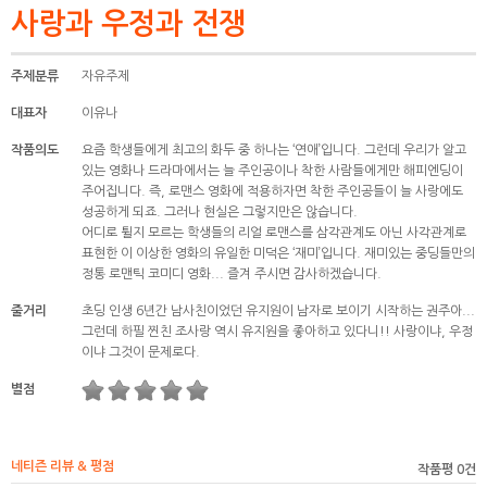
사랑과 우정과 전쟁
주제분류
자유주제
대표자
이유나
작품의도
요즘 학생들에게 최고의 화두 중 하나는 ‘연애’입니다. 그런데 우리가 알고
있는 영화나 드라마에서는 늘 주인공이나 착한 사람들에게만 해피엔딩이
주어집니다. 즉, 로맨스 영화에 적용하자면 착한 주인공들이 늘 사랑에도
성공하게 되죠. 그러나 현실은 그렇지만은 않습니다.
어디로 튈지 모르는 학생들의 리얼 로맨스를 삼각관계도 아닌 사각관계로
표현한 이 이상한 영화의 유일한 미덕은 ‘재미’입니다. 재미있는 중딩들만의
정통 로맨틱 코미디 영화... 즐겨 주시면 감사하겠습니다.
줄거리
초딩 인생 6년간 남사친이었던 유지원이 남자로 보이기 시작하는 권주아...
그런데 하필 찐친 조사랑 역시 유지원을 좋아하고 있다니!! 사랑이냐, 우정
이냐 그것이 문제로다.
별점
네티즌 리뷰 & 평점
작품평 0건