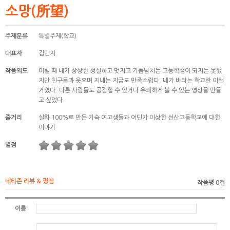
소망(所望)
주제분류
특별주제(학교)
대표자
김민지
작품의도
어릴 때 내가 상상한 성실하고 멋지고 기품넘치는 고등학생이 되지는 못했
지만 친구들과 웃으며 지내는 지금도 만족스럽다. 내가 바라는 학교란 이런
거였다. 다른 사람들도 공감할 수 있거나 유쾌하게 볼 수 있는 영상을 만들
고 싶었다.
줄거리
실화 100%로 만든 기숙 여고생들과 어딘가 이상한 선산고등학교에 대한
이야기
별점
네티즌 리뷰 & 평점
작품평 0건
이름