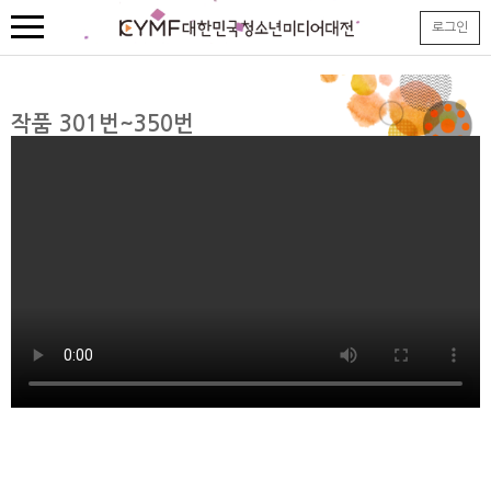
본
로그인
문
내
용
바
로
작품 301번~350번
가
기