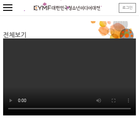
본
로그인
문
내
용
바
로
전체보기
가
기