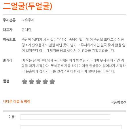
二얼굴(두얼굴)
주제분류
자유주제
대표자
윤채린
작품의도
속담에 '설마가 사람 잡는다' 라는 속담이 있는데 이 속담을 토대로 이상한
징조가 있었음에도 별일 아닌 듯이 넘기고 무시하게되면 결국 좋지 않을 일
이 벌어진다 라는 메세지를 담고 싶어서 이 영화를 기획하였습니다.
줄거리
비 오는 날 학교에 남게 된 아이들 비가 멈추길 기다리며 무서운 얘기인 괴
담을 하기 시작한다. 무서운 얘기를 하며 기이한 현상들이 일어나기 시작하
고 은총이가 갑자기 다른 인격으로 바뀌게 되며 일어나는 이야기다.
별점
네티즌 리뷰 & 평점
작품평 0건
이름