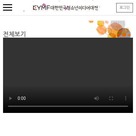
본
로그인
문
내
용
바
로
전체보기
가
기