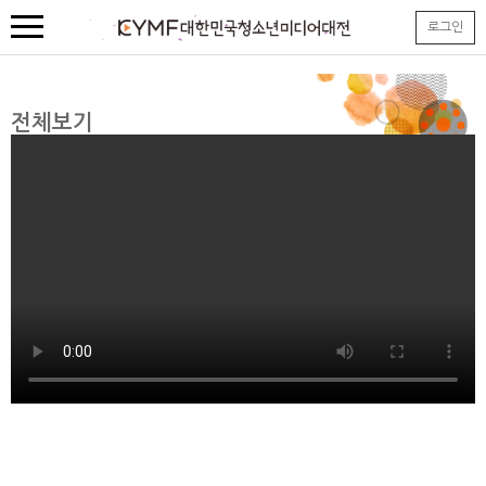
본
로그인
문
내
용
바
로
전체보기
가
기