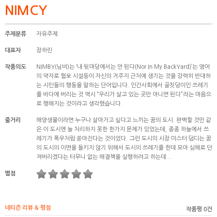
NIMCY
주제분류
자유주제
대표자
장하린
작품의도
NIMBY(님비)는 ‘내 뒷마당에서는 안 된다(Nor In My BackYard)’는 영어
의 약자로 혐오 시설등이 자신의 거주지 근처에 생기는 것을 강력히 반대하
는 시민들의 행동을 말하는 단어입니다. 인간사회에서 골칫덩이인 쓰레기
를 바다에 버리는 것 역시 “우리가 살고 있는 곳만 아니면 된다”라는 마음으
로 행해지는 것이라고 생각했습니다.
줄거리
해양생물이라면 누구나 살아가고 싶다고 느끼는 꿈의 도시. 완벽할 것만 같
은 이 도시엔 늘 처리하지 못한 한가지 문제가 있었는데, 종종 하늘에서 쓰
레기가 폭우처럼 쏟아진다는 것이었다. 그런 도시의 시장 미스터 덤디는 꿈
의 도시의 이면을 들키지 않기 위해서 도시의 쓰레기를 한데 모아 심해로 던
져버리겠다는 터무니 없는 해결책을 실행하려고 하는데...
별점
네티즌 리뷰 & 평점
작품평 0건