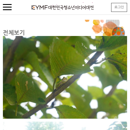
본
로그인
문
내
용
바
로
전체보기
가
기