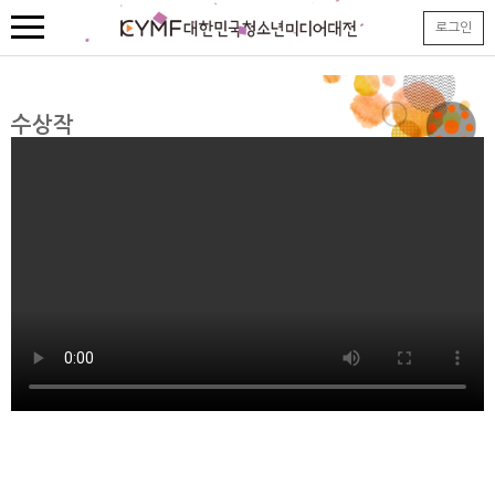
본
로그인
문
내
용
바
로
수상작
가
기