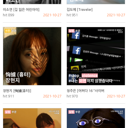
이소연 [길 잃은 어린아이]
김도예 [Traveler]
hit:899
2021-10-27
hit:951
2021-10-27
장현지 [恟攄(흉터)]
정주은 [어쩌다 16 "사이버
hit:911
2021-10-27
hit:970
2021-10-27