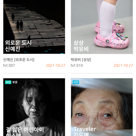
신예진 [외로운 도시]
박유비 [상상]
hit:887
2021-10-27
hit:919
2021-10-27