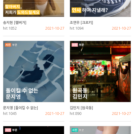
송지현 [햄버거]
조연우 [크로키]
hit:1852
2021-10-27
hit:1094
2021-10-27
문지영 [돌이킬 수 없는]
김민지 [원곡동]
hit:1045
2021-10-27
hit:890
2021-10-27