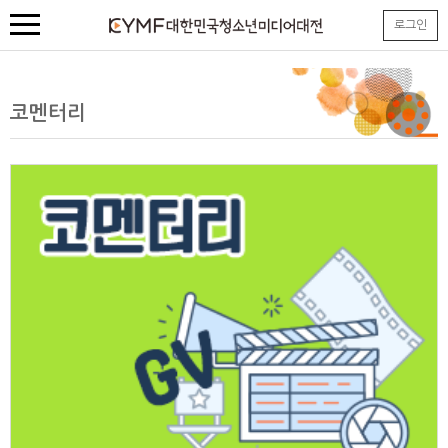
본
로그인
문
내
용
바
로
코멘터리
가
기