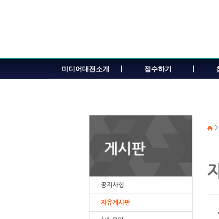
본
문
내
용
바
로
가
미디어대전소개
접수하기
기
공지사항
자유게시판