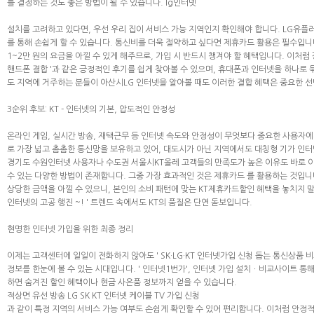
를 결정하는 것도 좋은 방법이 될 수 있습니다.
lg인터넷
설치를 고려하고 있다면, 우선 우리 집이 서비스 가능 지역인지 확인해야 합니다.
LG유플
를 통해 손쉽게 할 수 있습니다. 통신비를 더욱 절약하고 싶다면 제휴카드 활용은 필수입니
1~2만 원의 요금을 아낄 수 있게 해주므로, 가입 시 반드시 챙겨야 할 혜택입니다. 이처럼 
핸드폰 결합
'과 같은 긍정적인 후기를 쉽게 찾아볼 수 있으며, 휴대폰과 인터넷을 하나로
도 지역에 거주하는 분들이
아산시LG
인터넷을 알아볼 때도 이러한 결합 혜택은 중요한 선
3순위 후보: KT - 인터넷의 기본, 압도적인 안정성
온라인 게임, 실시간 방송, 재택근무 등 인터넷 속도와 안정성이 무엇보다 중요한 사용자에게
로 가장 넓고 촘촘한 통신망을 보유하고 있어, 대도시가 아닌 지역에서도 대칭형 기가 인
경기도
수원인터넷
사용자나 수도권
서울시KT올레
고객들의 만족도가 높은 이유도 바로 이
수 있는 다양한 방법이 존재합니다. 그중 가장 효과적인 것은
제휴카드
를 활용하는 것입니
상당한 금액을 아낄 수 있으니, 본인의 소비 패턴에 맞는
KT제휴카드할인
혜택을 놓치지 말
인터넷의 고공 행진 ~!
' 트렌드 속에서도 KT의 품질은 단연 돋보입니다.
현명한 인터넷 가입을 위한 최종 정리
이제는 고객센터에 일일이 전화하지 않아도 '
SK·LG·KT 인터넷가입 신청 돕는 통신상품 
정보를 한눈에 볼 수 있는 시대입니다. '
인터넷1번가', 인터넷 가입 설치ㆍ비교사이트 통해
하면 숨겨진 할인 혜택이나 현금 사은품 정보까지 얻을 수 있습니다.
적상면 유선 방송 LG SK KT 인터넷 케이블 TV 가입 신청
과 같이 특정 지역의 서비스 가능 여부도 손쉽게 확인할 수 있어 편리합니다. 이처럼 안정