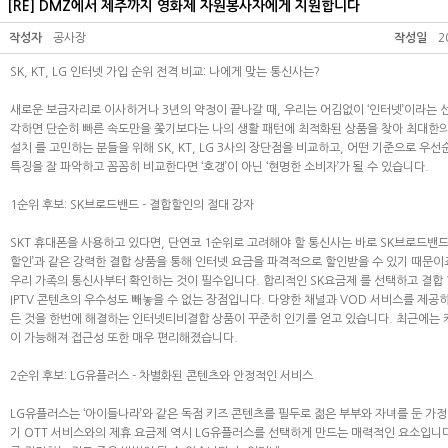
[RE] DMZ에서 제주까지 영화제 자원봉사자에게 지원합니다
작성자
공사장
작성일
2
SK, KT, LG 인터넷 가입 순위 전격 비교: 나에게 맞는 통신사는?
새로운 보금자리로 이사하거나 3년의 약정이 끝나갈 때, 우리는 어김없이 ‘인터넷’이라는 
각하면 단순히 빠른 속도만을 쫓기보다는 나의 생활 패턴에 최적화된 상품을 찾아 최대한의
설치
를 고민하는 분들을 위해 SK, KT, LG 3사의 장단점을 비교하고, 어떤 기준으로 
특징을 잘 파악하고 꼼꼼히 비교한다면 ‘호갱’이 아닌 ‘현명한 소비자’가 될 수 있습니다.
1순위 후보: SK브로드밴드 - 결합할인의 절대 강자
SKT 휴대폰을 사용하고 있다면, 단연코 1순위로 고려해야 할 통신사는 바로 SK브로드밴드입
할인’과 같은 강력한 결합 상품을 통해 인터넷 요금을 파격적으로 할인받을 수 있기 때문이죠.
우리 가족의 통신사부터 확인하는 것이 필수입니다. 합리적인
SK요금제
를 선택하고 결합 
IPTV 콘텐츠의 우수성도 빼놓을 수 없는 장점입니다. 다양한 채널과 VOD 서비스를 제공
든 것을 한번에 해결하는
인터넷티비결합
상품이 꾸준히 인기를 얻고 있습니다. 최근에는 
이 가능해져 접근성 또한 매우 편리해졌습니다.
2순위 후보: LG유플러스 - 차별화된 콘텐츠와 안정적인 서비스
LG유플러스는 ‘아이들나라’와 같은 독점 키즈 콘텐츠를 필두로 젊은 부부와 자녀를 둔 가정
기 OTT 서비스와의 제휴 요금제 역시 LG유플러스를 선택하게 만드는 매력적인 요소입니