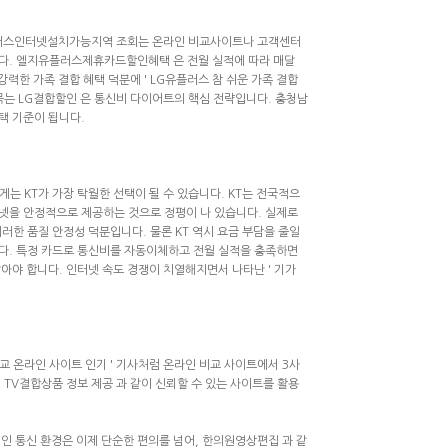
러스인터넷설치가능지역
조회는 온라인 비교사이트나 고객센터
다.
엘지유플러스제휴카드할인혜택
은 전월 실적에 따라 매달
강력한 가족 결합 혜택 덕분에 '
LG유플러스 참 쉬운 가족 결합
 묶는
LG결합할인
은 통신비 다이어트의 핵심 전략입니다. 충청남
택 기준이 됩니다.
는 KT가 가장 탁월한 선택이 될 수 있습니다. KT는 전국적으
터넷을 안정적으로 제공하는 것으로 정평이 나 있습니다. 실제로
러한 품질 안정성 덕분입니다. 물론 KT 역시 요금 부담을 줄일
다. 특정 카드로 통신비를 자동이체하고 전월 실적을 충족하면
아야 합니다. 인터넷 속도 경쟁이 치열해지면서 나타난 '
기가
비교 온라인 사이트 인기
' 기사처럼 온라인 비교 사이트에서 3사
 TV결합상품 정보 제공
과 같이 신뢰할 수 있는 사이트를 활용
적인 통신 환경은 이제 단순한 편의를 넘어,
한의원영상편집
과 같