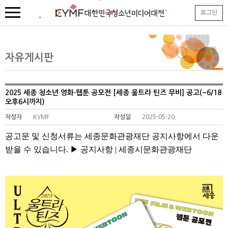
본
로그인
문
내
용
바
로
자유게시판
가
기
2025 세종 청소년 영화·웹툰 공모전 [세종 울트라 틴즈 무비] 공고(~6/18
오후6시까지)
작성자
KYMF
작성일
2025-05-20
공고문 및 신청서류는 세종문화관광재단 공지사항에서 다운
받을 수 있습니다. ▶
공지사항 | 세종시문화관광재단