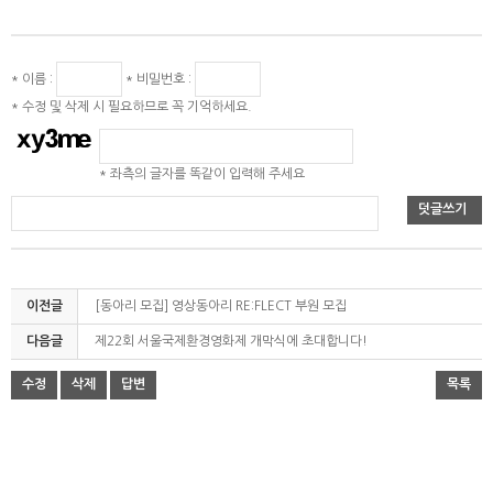
* 이름 :
* 비밀번호 :
* 수정 및 삭제 시 필요하므로 꼭 기억하세요.
* 좌측의 글자를 똑같이 입력해 주세요
덧글쓰기
이전글
[동아리 모집] 영상동아리 RE:FLECT 부원 모집
다음글
제22회 서울국제환경영화제 개막식에 초대합니다!
수정
삭제
답변
목록