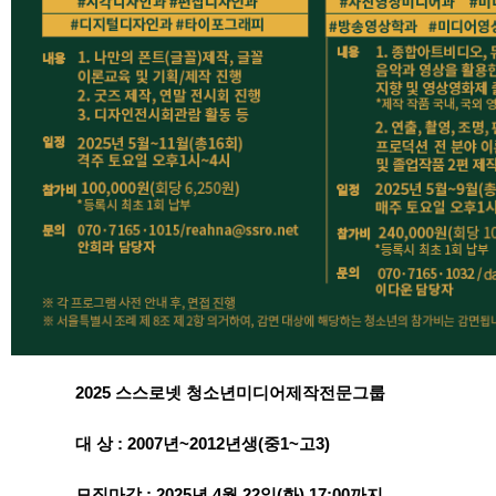
2025
스스로넷 청소년미디어제작전문그룹
대 상
: 2007
년
~2012
년생
(
중
1~
고
3)
모집마감
: 2025
년
4
월
22
일
(
화
) 17:00
까지