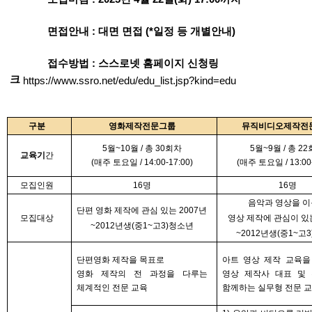
면접안내
:
대면 면접
(*
일정 등 개별안내
)
접수방법
:
스스로넷 홈페이지 신청링
크
https://www.ssro.net/edu/edu_list.jsp?kind=edu
구분
영화제작전문그룹
뮤직비디오제작전
5
월
~10
월
/
총
30
회차
5
월
~9
월
/
총
22
교육기
간
(
매주 토요일
/ 14:00-17:00)
(
매주 토요일
/ 13:00
모집인원
16
명
16
명
음악과 영상을 
단편 영화 제작에 관심 있는
2007
년
모집대상
영상 제작에 관심이 
~2012
년생
(
중
1~
고
3)
청소년
~2012
년생
(
중
1~
고
3
단편영화 제작을 목표로
아트 영상 제작 교육을
영화 제작의 전 과정을 다루는
영상 제작사 대표 및
체계적인 전문 교육
함께하는 실무형 전문 