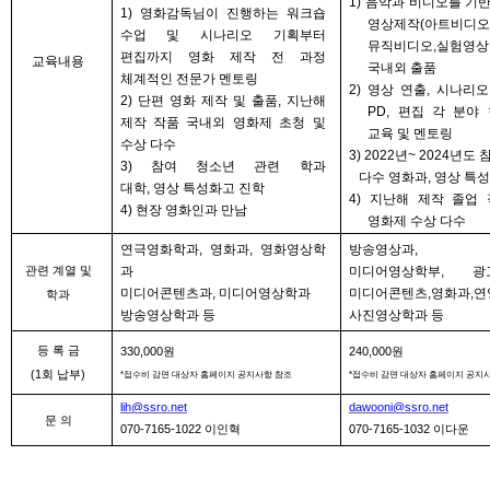
1)
음악과 비디오를 기
1)
영화감독님이 진행하는 워크숍
영상제작
(
아트비디
수업 및 시나리오 기획부터
뮤직비디오
,
실험영
편집까지 영화 제작 전 과정
교육내용
국내외 출품
체계적인 전문가 멘토링
2)
영상 연출
,
시나리오
2)
단편 영화 제작 및 출품
,
지난해
PD,
편집 각 분야
제작 작품 국내외 영화제 초청 및
교육 및 멘토링
수상 다수
3) 2022
년
~ 2024
년도 
3)
참여 청소년 관련 학과
다수 영화과
,
영상 특성
대학
,
영상 특성화고 진학
4)
지난해 제작 졸업 
4)
현장 영화인과 만남
영화제 수상 다수
연극영화학과
,
영화과
,
영화영상학
방송영상과,
관련 계열 및
과
미디어영상학부
,
광
미디어콘텐츠과
,
미디어영상학과
미디어콘텐츠
,
영화과
,
연
학과
방송영상학과 등
사진영상학과 등
등 록 금
330,000
원
240,000
원
(1
회 납부
)
*
접수비 감면 대상자 홈페이지 공지사항 참조
*
접수비 감면 대상자 홈페이지 공지
lih@ssro.net
dawooni@ssro.net
문 의
070-7165-1022
이인혁
070-7165-1032
이다운