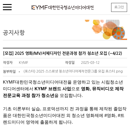
본
로그인
문
내
용
바
로
공지사항
가
기
[모집] 2025 영화/MV/서체디자인 전문과정 참가 청소년 모집 (~4/22)
작성자
KYMF
작성일
2025-03-12
(포스터) 2025 스스로넷 청소년미디어제작전문그룹 모집 포스터.png
첨부파일
KYMF대한민국청소년미디어대전을 운영하고 있는 시립청소년
미디어센터에서
KYMF 브랜드 사업
으로
영화, 뮤직비디오 제작
전문교육 과정 참가 청소년
을 모집합니다.
기초 이론부터 실습, 프로덕션까지 전 과정을 통해 제작된 졸업작
품은 대한민국청소년미디어대전 외 청소년 영화제에 #영화, #트
렌드미디어 영역에 출품하게 됩니다.