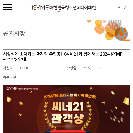
본
로그인
문
내
용
바
로
공지사항
가
기
시상식에 초대되는 마지막 주인공! <씨네21과 함께하는 2024 KYMF
관객상> 안내
작성자
KYMF
작성일
2024-10-16
첨부파일