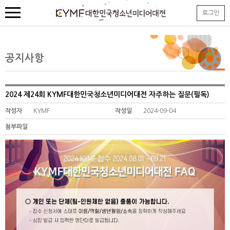
본
로그인
문
내
용
바
로
공지사항
가
기
2024 제24회 KYMF대한민국청소년미디어대전 자주하는 질문(필독)
작성자
KYMF
작성일
2024-09-04
첨부파일