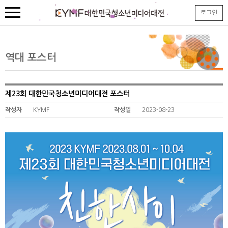
본
로그인
문
내
용
바
로
역대 포스터
가
기
제23회 대한민국청소년미디어대전 포스터
작성자
KYMF
작성일
2023-08-23